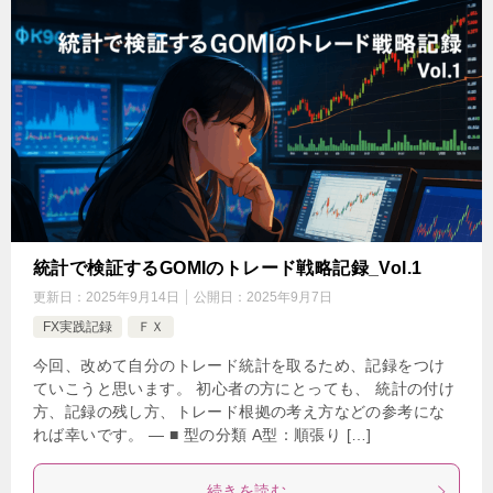
統計で検証するGOMIのトレード戦略記録_Vol.1
更新日：
2025年9月14日
公開日：
2025年9月7日
FX実践記録
ＦＸ
今回、改めて自分のトレード統計を取るため、記録をつけ
ていこうと思います。 初心者の方にとっても、 統計の付け
方、記録の残し方、トレード根拠の考え方などの参考にな
れば幸いです。 — ■ 型の分類 A型：順張り […]
続きを読む