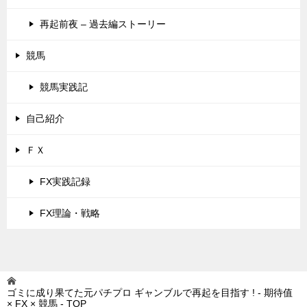
再起前夜 – 過去編ストーリー
競馬
競馬実践記
自己紹介
ＦＸ
FX実践記録
FX理論・戦略
ゴミに成り果てた元パチプロ ギャンブルで再起を目指す ! - 期待值
× FX × 競馬 -
TOP