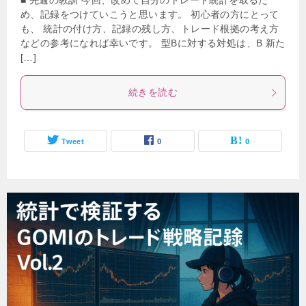
■ 先週の教訓 今回、改めて自分のトレード統計を取るた
め、記録をつけていこうと思います。 初心者の方にとって
も、 統計の付け方、記録の残し方、トレード根拠の考え方
などの参考になれば幸いです。 型Bに対する対処は、B 新た
[…]
続きを読む
Tweet
0
0