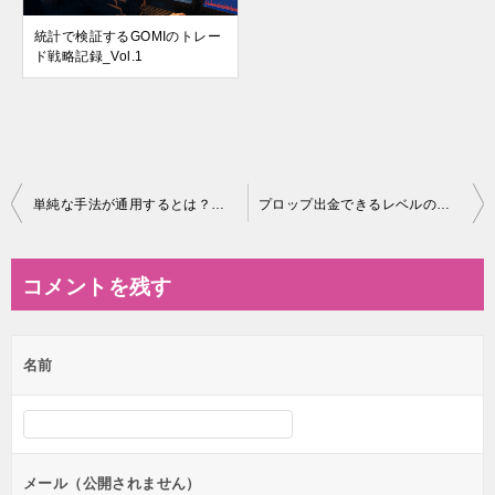
統計で検証するGOMIのトレー
ド戦略記録_Vol.1
投
単純な手法が通用するとは？複雑な思考を読み解く話
プロップ出金できるレベルのリアル
稿
ナ
コメントを残す
ビ
ゲ
名前
ー
シ
ョ
ン
メール（公開されません）