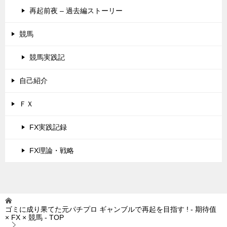
再起前夜 – 過去編ストーリー
競馬
競馬実践記
自己紹介
ＦＸ
FX実践記録
FX理論・戦略
ゴミに成り果てた元パチプロ ギャンブルで再起を目指す ! - 期待值
× FX × 競馬 -
TOP