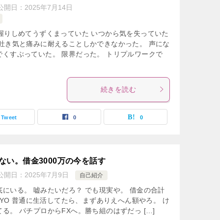
公開日：
2025年7月14日
握りしめてうずくまっていた いつから気を失っていた
吐き気と痛みに耐えることしかできなかった。 声にな
くすぶっていた。 限界だった。 トリプルワークで
続きを読む
Tweet
0
0
ない。借金3000万の今を話す
公開日：
2025年7月9日
自己紹介
にいる。 嘘みたいだろ？ でも現実や。 借金の合計
IYO 普通に生活してたら、まずありえへん額やろ。 け
る。 パチプロからFXへ。勝ち組のはずだっ […]