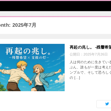
nth: 2025年7月
再起の兆し。 -残響希望
公開日：
2025年7月26日
人は何のために生きている
ぶん、誰もが一度は考え
ンプルで、そして恐ろしく
の […]