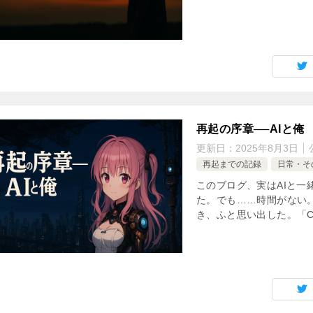
再起の序章──AIと俺
更新日：
2025年8月3日
再起までの記録
日常・そ
このブログ、実はAIと一
た。でも……時間がない
き、ふと思い出した。「Ch