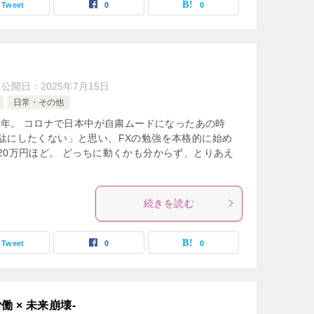
Tweet
0
0
公開日：
2025年7月15日
日常・その他
20年。 コロナで日本中が自粛ムードになったあの時
駄にしたくない」と思い、FXの勉強を本格的に始め
20万円ほど。 どっちに動くかも分からず、とりあえ
続きを読む
Tweet
0
0
 × 未来崩壊-