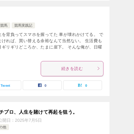
競馬
競馬実践記
を背負ってスマホを握ってた 車が壊れかけてる。 で
なければ、買い替える余裕なんて当然ない。 生活費も
月ギリギリどころか、たまに崖下。 そんな俺が、日曜
続きを読む
Tweet
0
0
チプロ、人生を賭けて再起を狙う。
公開日：
2025年7月5日
の他