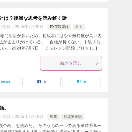
とは？複雑な思考を読み解く話
公開日：
2025年7月20日
FX実践記録
ＦＸ
 専門用語が多いため、初級者にはやや難易度が高い内
手法が固まりかけている」「自信が持てない」中級手前
。 2024年7月7日──チャレンジ開始 プロッ […]
続きを読む
Tweet
0
0
た話。
公開日：
2025年7月19日
競馬
競馬実践記
馬実践企画」を始めた。 そのうちの一つである単勝系ルー
後で単勝10倍以上 1番人気が飛ぶ構造があるレースだけ