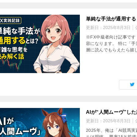
単純な手法が通用する
更新日：
2025年8月3日
※FX中級者向け記事です
容になります。 特に「
層に読んでもらえたら嬉しい
AIが“人間ムーヴ”し
更新日：
2025年8月3日
2025年、俺は「AI競
ルは明確。 勝率15％前