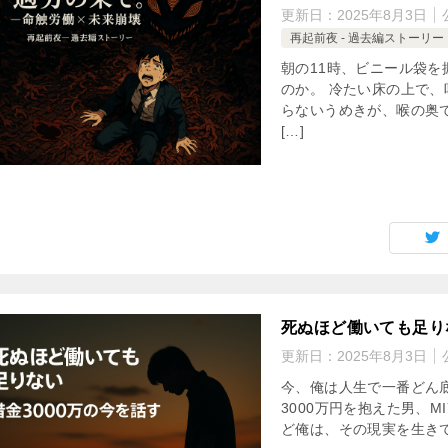
更新日：
2025年8月3日
再起前夜 - 過去編ストーリー
朝の11時、ビニール袋を
のか。 冷たい床の上で、
らないうめきが、喉の奥で
[…]
死ぬほど働いても足り
更新日：
2025年8月3日
今、俺は人生で一番どん底
3000万円を抱えた男、M
ど俺は、その現実を生きて