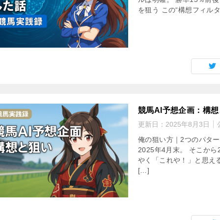
を狙う この“構想フィルタ
競馬AI予想企画：構
更新日：
2025年8月3日
俺の狙い方｜2つのパタ
2025年4月末。 そこ
やく「これや！」と思え
[…]