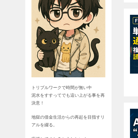
トリプルワークで時間が無い中
泥水をすすってでも這い上がる事を再
決意！
地獄の借金生活からの再起を目指すリ
アルを綴る。