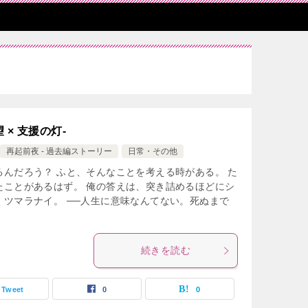
 × 支援の灯-
再起前夜 - 過去編ストーリー
日常・その他
んだろう？ ふと、そんなことを考える時がある。 た
たことがあるはず。 俺の答えは、突き詰めるほどにシ
ツマラナイ。 ──人生に意味なんてない。死ぬまで
続きを読む
Tweet
0
0