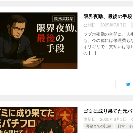
限界夜勤、最後の手段
公開日：
2025年7月7日
ラブホ夜勤の合間に、人生
も、今の俺には修理費も
ギリギリで、支払いは毎
の […]
ゴミに成り果てた元パ
更新日：
2025年8月3日
再起までの記録
日常・そ