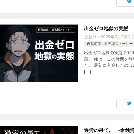
出金ゼロ地獄の実態
更新日：
2025年7月26日
再起前夜 - 過去編ストーリー
出金ゼロ地獄の実態 20
期、 俺は「この時間を無
た。 最初に入金したのは
[…]
過労の果て。 -命蝕労働