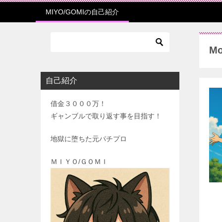
MIYO/GOMIの自己紹介
Mo
自己紹介
借金３０００万！
ギャンブルで取り返す事を目指す！
地獄に堕ちた元パチプロ
ＭＩＹＯ/ＧＯＭＩ