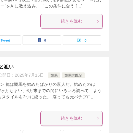
ー”をAIに教え込み、「この条件に合う […]
続きを読む
Tweet
0
0
想と狙い
公開日：
2025年7月15日
競馬
競馬実践記
ーン 俺は競馬を始めたばかりの素人だ。始めたのは
から2ヶ月ちょい、6月末までの間にいろいろ調べて、よう
るスタイルを2つに絞った。 腐っても元パチプロ。
続きを読む