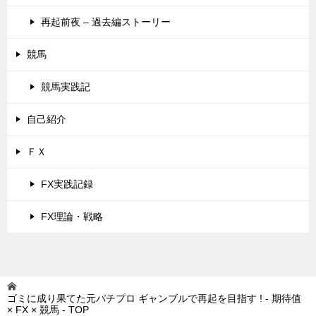
再起前夜 – 過去編ストーリー
競馬
競馬実践記
自己紹介
ＦＸ
FX実践記録
FX理論・戦略
ゴミに成り果てた元パチプロ ギャンブルで再起を目指す ! - 期待值
× FX × 競馬 -
TOP