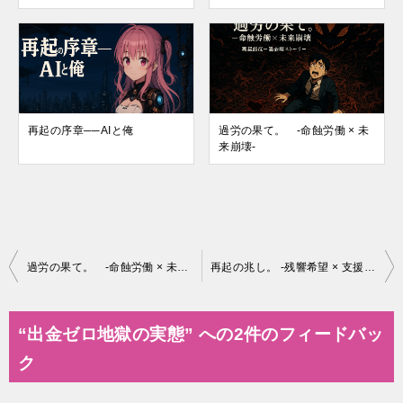
再起の序章──AIと俺
過労の果て。 -命蝕労働 × 未
来崩壊-
投
過労の果て。 -命蝕労働 × 未来崩壊-
再起の兆し。 -残響希望 × 支援の灯-
稿
ナ
“出金ゼロ地獄の実態” への2件のフィードバッ
ビ
ク
ゲ