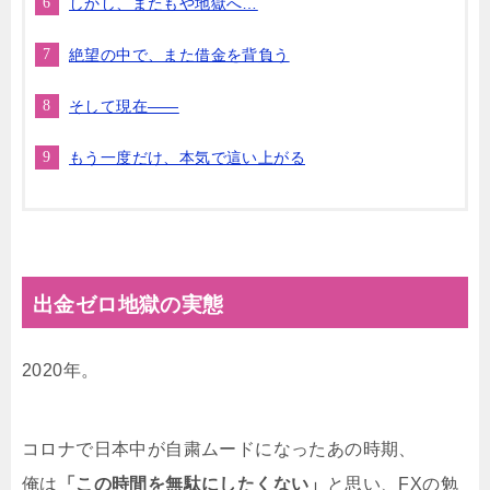
しかし、またもや地獄へ…
絶望の中で、また借金を背負う
そして現在――
もう一度だけ、本気で這い上がる
出金ゼロ地獄の実態
2020年。
コロナで日本中が自粛ムードになったあの時期、
俺は
「この時間を無駄にしたくない」
と思い、FXの勉