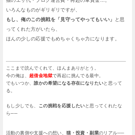
猫のエサ代・ブログ運営費・再起の軍資金…。
いろんなものがギリギリですが、
もし、俺のこの挑戦を「見守ってやってもいい」
と思
ってくれた方がいたら、
ほんの少しの応援でもめちゃくちゃ力になります。
ここまで読んでくれて、ほんまありがとう。
今の俺は、
超借金地獄
で再起に挑んでる最中。
でもいつか、
誰かの希望になる存在になりたい
と思って
る。
もし少しでも、
この挑戦を応援したい
と思ってくれたな
ら──
活動の裏側や支援への想い、
猫・投資・副業
のリアル──