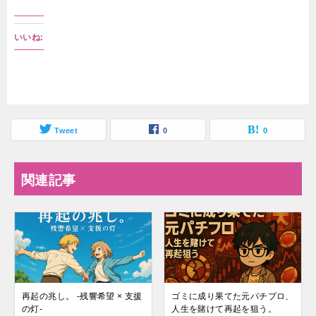
いいね:
Tweet
0
0
関連記事
再起の兆し。 -残響希望 × 支援
ゴミに成り果てた元パチプロ、
の灯-
人生を賭けて再起を狙う。